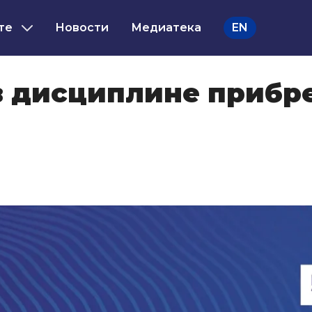
те
Новости
Медиатека
EN
в дисциплине прибр