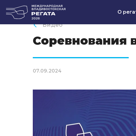
О рега
Видео
Соревнования 
07.09.2024