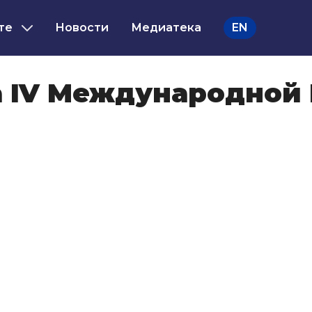
те
Новости
Медиатека
EN
а IV Международной