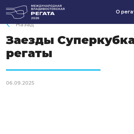
О рега
Назад
Заезды Суперкубк
регаты
06.09.2025