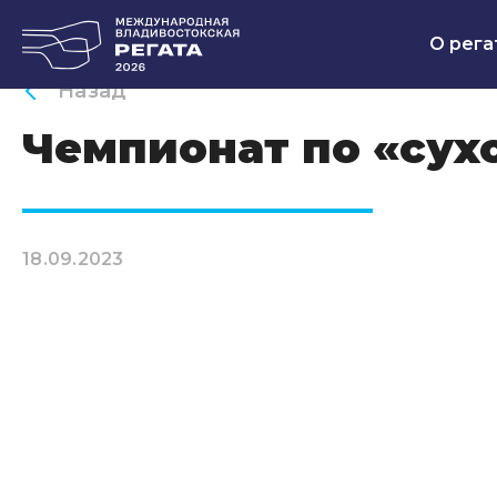
О рега
Назад
Чемпионат по «сух
18.09.2023