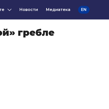
те
Новости
Медиатека
EN
ой» гребле